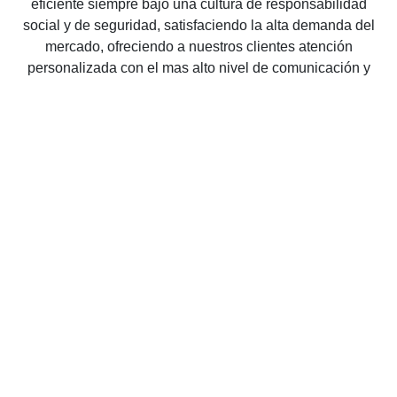
eficiente siempre bajo una cultura de responsabilidad
social y de seguridad, satisfaciendo la alta demanda del
mercado, ofreciendo a nuestros clientes atención
personalizada con el mas alto nivel de comunicación y
optimización.
Visión
Posicionar nuestra compañía como una de las lideres de
autotransporte en México siendo reconocida por la
integridad del personal y la calidad del servicio.
Valores